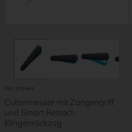
Medien
M
1
2
in
i
Modal
M
öffnen
ö
SKU #10564
Cuttermesser mit Zangengriff
und Smart Retract-
Klingenrückzug