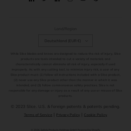
Translation
Twitter
Facebook
Instagram
YouTube
Pinterest
missing:
de.general.social.links.linkedin
Land/Region
Deutschland (EUR €)
While Slice blades and knives are designed to reduce the risk of injury, Slice
products are tools intended to cut a variety of materials and
characteristically cannot eliminate all risk of injury, especially if used
improperly. As with any cutting tool, to minimize injury risk, a user of any
Slice product must: (1) follow all instructions included with a Slice product,
(2) never use any Slice product other than the manner in which it was
intended, and (3) follow commonsense safety practices. Slice is not
responsible for any damage or injury as a result of any use or misuse of Slice
products.
© 2023 Slice. U.S. & foreign patents & patents pending.
|
|
Terms of Service
Privacy Policy
Cookie Policy
Zahlungsmethoden
© 2026,
Safety Products Holdings GmbH
Powered by Shopify